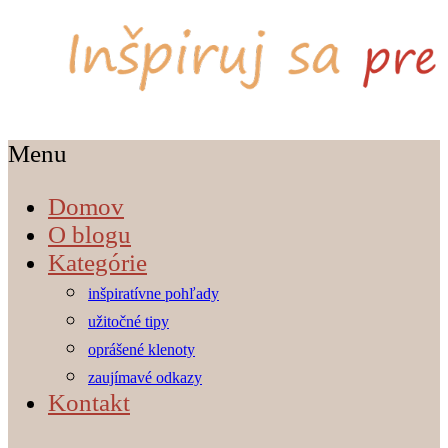
Menu
Domov
O blogu
Kategórie
inšpiratívne pohľady
užitočné tipy
oprášené klenoty
zaujímavé odkazy
Kontakt