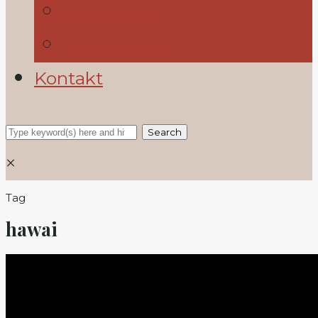
oprášené klenoty
zaujímavé odkazy
Kontakt
×
Tag
hawai