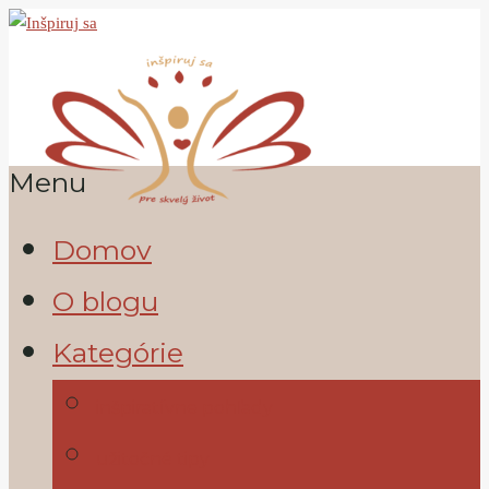
Menu
Domov
O blogu
Kategórie
inšpiratívne pohľady
užitočné tipy