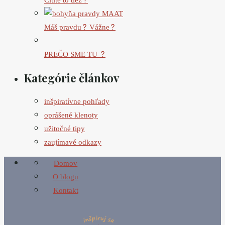
Cítite to tiež?
Máš pravdu? Vážne?
PREČO SME TU ?
Kategórie článkov
inšpiratívne pohľady
oprášené klenoty
užitočné tipy
zaujímavé odkazy
Domov
O blogu
Kontakt