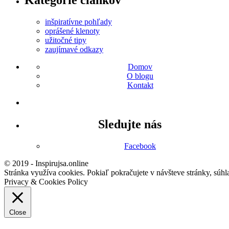
Kategórie článkov
inšpiratívne pohľady
oprášené klenoty
užitočné tipy
zaujímavé odkazy
Domov
O blogu
Kontakt
Sledujte nás
Facebook
© 2019 - Inspirujsa.online
Stránka využíva cookies. Pokiaľ pokračujete v návšteve stránky, súhl
Privacy & Cookies Policy
Close