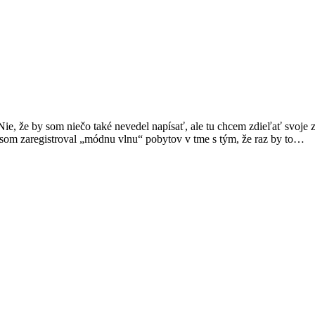
e, že by som niečo také nevedel napísať, ale tu chcem zdieľať svoje zá
 som zaregistroval „módnu vlnu“ pobytov v tme s tým, že raz by to…