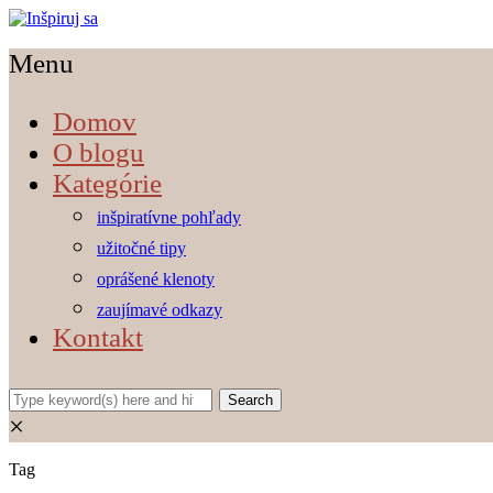
Menu
Domov
O blogu
Kategórie
inšpiratívne pohľady
užitočné tipy
oprášené klenoty
zaujímavé odkazy
Kontakt
×
Tag