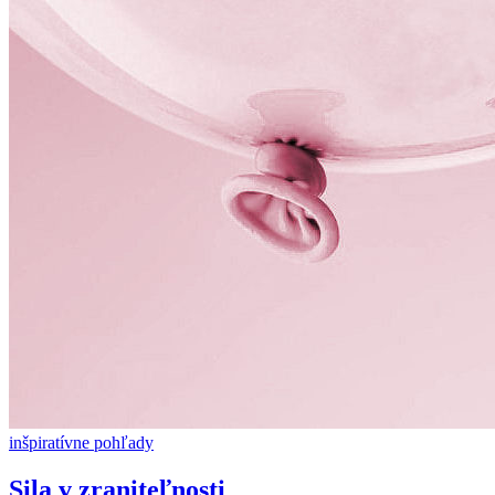
inšpiratívne pohľady
Sila v zraniteľnosti