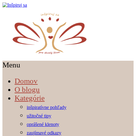
Menu
Domov
O blogu
Kategórie
inšpiratívne pohľady
užitočné tipy
oprášené klenoty
zaujímavé odkazy