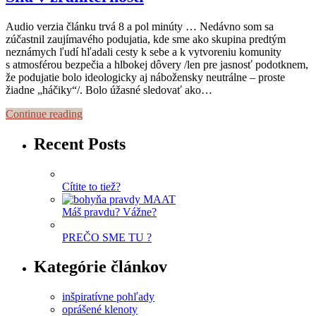
Audio verzia článku trvá 8 a pol minúty … Nedávno som sa
zúčastnil zaujímavého podujatia, kde sme ako skupina predtým
neznámych ľudí hľadali cesty k sebe a k vytvoreniu komunity
s atmosférou bezpečia a hlbokej dôvery /len pre jasnosť podotknem,
že podujatie bolo ideologicky aj nábožensky neutrálne – proste
žiadne „háčiky“/. Bolo úžasné sledovať ako…
Continue reading
Recent Posts
Cítite to tiež?
Máš pravdu? Vážne?
PREČO SME TU ?
Kategórie článkov
inšpiratívne pohľady
oprášené klenoty