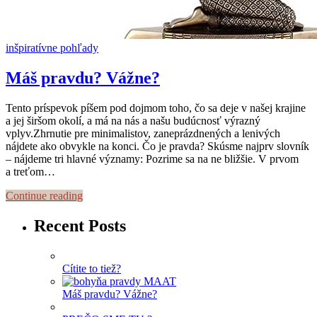
inšpiratívne pohľady
Máš pravdu? Vážne?
Tento príspevok píšem pod dojmom toho, čo sa deje v našej krajine
a jej širšom okolí, a má na nás a našu budúcnosť výrazný
vplyv.Zhrnutie pre minimalistov, zaneprázdnených a lenivých
nájdete ako obvykle na konci. Čo je pravda? Skúsme najprv slovník
– nájdeme tri hlavné významy: Pozrime sa na ne bližšie. V prvom
a treťom…
Continue reading
Recent Posts
Cítite to tiež?
Máš pravdu? Vážne?