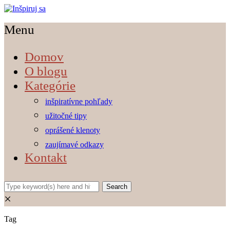
Menu
Domov
O blogu
Kategórie
inšpiratívne pohľady
užitočné tipy
oprášené klenoty
zaujímavé odkazy
Kontakt
×
Tag