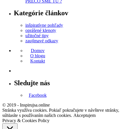
PREČO SME TU ?
Kategórie článkov
inšpiratívne pohľady
oprášené klenoty
užitočné tipy
zaujímavé odkazy
Domov
O blogu
Kontakt
Sledujte nás
Facebook
© 2019 - Inspirujsa.online
Stránka využíva cookies. Pokiaľ pokračujete v návšteve stránky,
súhlasíte s používaním našich cookies.
Akceptujem
Privacy & Cookies Policy